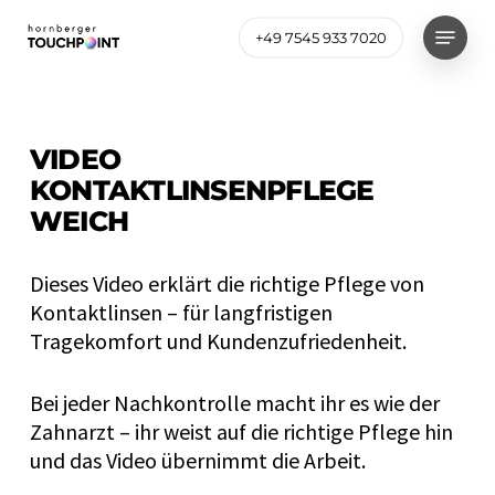
Skip
Menu
to
+49 7545 933 7020
Close
main
Menu
content
VIDEO
KONTAKTLINSENPFLEGE
WEICH
Dieses Video erklärt die richtige Pflege von
Kontaktlinsen – für langfristigen
Tragekomfort und Kundenzufriedenheit.
Bei jeder Nachkontrolle macht ihr es wie der
Zahnarzt – ihr weist auf die richtige Pflege hin
und das Video übernimmt die Arbeit.