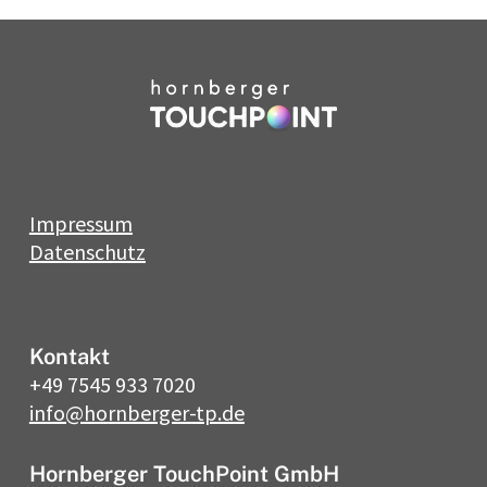
Vorname
*
Telefon
Nachname
*
Betreff
Impressum
Email
*
Datenschutz
Nachricht
*
Telefon
Kontakt
+49 7545 933 7020
info@hornberger-tp.de
Betreff
Hornberger TouchPoint GmbH
Senden